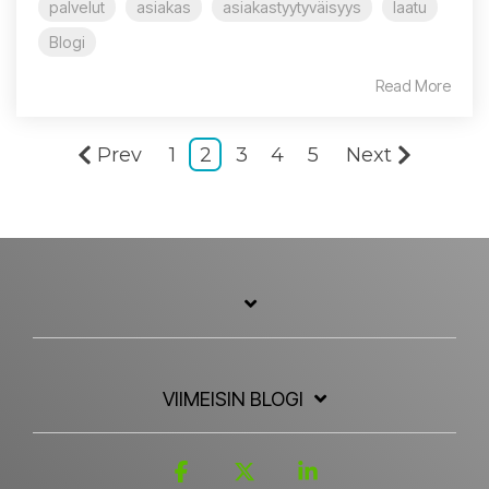
palvelut
asiakas
asiakastyytyväisyys
laatu
Blogi
Read More
Prev
1
2
3
4
5
Next
VIIMEISIN BLOGI
Facebook
X
Linkedin