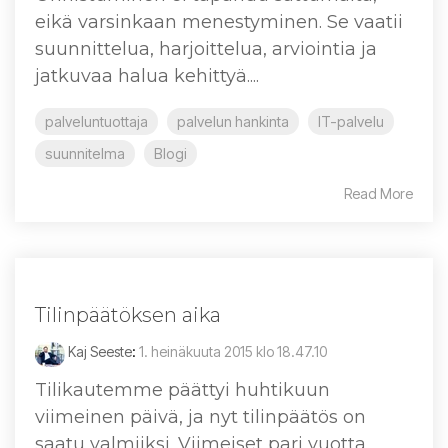
eikä varsinkaan menestyminen. Se vaatii
suunnittelua, harjoittelua, arviointia ja
jatkuvaa halua kehittyä....
palveluntuottaja
palvelun hankinta
IT-palvelu
suunnitelma
Blogi
Read More
Tilinpäätöksen aika
Kaj Seeste
:
1. heinäkuuta 2015 klo 18.47.10
Tilikautemme päättyi huhtikuun
viimeinen päivä, ja nyt tilinpäätös on
saatu valmiiksi. Viimeiset pari vuotta