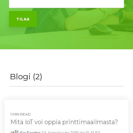
Blogi (2)
1 MIN READ
Mitä IoT voi oppia printtimaailmasta?
Kaj Seeste
:
24. heinäkuuta 2015 klo 11.41.53