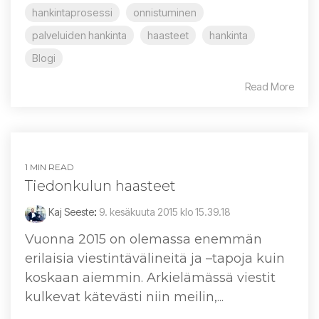
hankintaprosessi
onnistuminen
palveluiden hankinta
haasteet
hankinta
Blogi
Read More
1 MIN READ
Tiedonkulun haasteet
Kaj Seeste
:
9. kesäkuuta 2015 klo 15.39.18
Vuonna 2015 on olemassa enemmän
erilaisia viestintävälineitä ja –tapoja kuin
koskaan aiemmin. Arkielämässä viestit
kulkevat kätevästi niin meilin,...