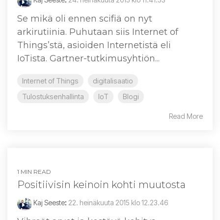
Se mikä oli ennen scifiä on nyt
arkirutiinia. Puhutaan siis Internet of
Things’stä, asioiden Internetistä eli
IoTista. Gartner-tutkimusyhtiön...
Internet of Things
digitalisaatio
Tulostuksenhallinta
IoT
Blogi
Read More
1 MIN READ
Positiivisin keinoin kohti muutosta
Kaj Seeste
:
22. heinäkuuta 2015 klo 12.23.46