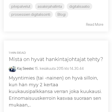
pilvipalvelut
asiakirjahallinta
digitalisaatio
prosessien digitalisointi
Blogi
Read More
1 MIN READ
Mistä on hyvät hankintajohtajat tehty?
Kaj Seeste
:
15. kesäkuuta 2015 klo 14.30.44
Myyntimies (tai -nainen) on hyvä silloin,
kun hän myy 2 kertaa
kuukausipalkkansa verran joka kuukausi.
Erinomaisuuskerroin kasvaa suoraan sen
mukaan,...