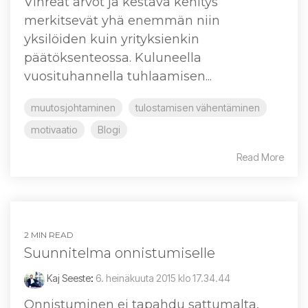
Vihreät arvot ja kestävä kehitys
merkitsevät yhä enemmän niin
yksilöiden kuin yrityksienkin
päätöksenteossa. Kuluneella
vuosituhannella tuhlaamisen...
muutosjohtaminen
tulostamisen vähentäminen
motivaatio
Blogi
Read More
2 MIN READ
Suunnitelma onnistumiselle
Kaj Seeste
:
6. heinäkuuta 2015 klo 17.34.44
Onnistuminen ei tapahdu sattumalta,