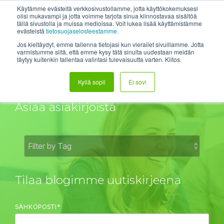
Skip
System status
Help Center
Login
Etätuki
Käytämme evästeitä verkkosivustollamme, jotta käyttökokemuksesi
to
olisi mukavampi ja jotta voimme tarjota sinua kiinnostavaa sisältöä
tällä sivustolla ja muissa medioissa. Voit lukea lisää käyttämistämme
the
Tog
evästeistä
tietosuojaselosteestamme.
main
Me
content.
Jos kieltäydyt, emme tallenna tietojasi kun vierailet sivuillamme. Jotta
varmistumme siitä, että emme kysy tätä sinulta uudestaan meidän
täytyy kuitenkin tallentaa valintasi tulevaisuutta varten. Kiitos.
DH:n Blogit
Kyllä sopii
Ei sovi
Asiaa asiakirjoista
Tilaa blogimme uutiskirjeenä
SÄHKÖPOSTI
*