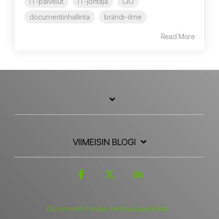
IT-palvelut
IT-johtaja
CIO
documentinhallinta
brändi-ilme
Read More
VIIMEISIN BLOGI
Facebook
X
Linkedin
Document House tietosuojaseloste