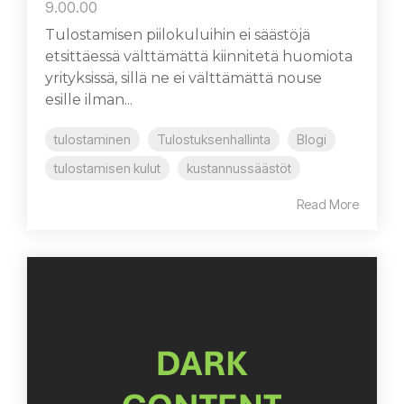
9.00.00
Tulostamisen piilokuluihin ei säästöjä
etsittäessä välttämättä kiinnitetä huomiota
yrityksissä, sillä ne ei välttämättä nouse
esille ilman...
tulostaminen
Tulostuksenhallinta
Blogi
tulostamisen kulut
kustannussäästöt
Read More