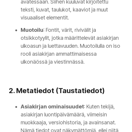
avatessaan. Siihen kuuluvat kirjoitettu
teksti, kuvat, taulukot, kaaviot ja muut
visuaaliset elementit.
Muotoilu
: Fontit, värit, rivivälit ja
otsikkotyylit, jotka määrittelevät asiakirjan
ulkoasun ja luettavuuden. Muotoilulla on iso
rooli asiakirjan ammattimaisessa
ulkonäössä ja viestinnässä.
2. Metatiedot (Taustatiedot)
Asiakirjan ominaisuudet
: Kuten tekijä,
asiakirjan luontipäivämäärä, viimeisin
muokkaaja, versiohistoria, ja avainsanat.
Nämä tiedot ovat näkymättömiä, ellei niitä