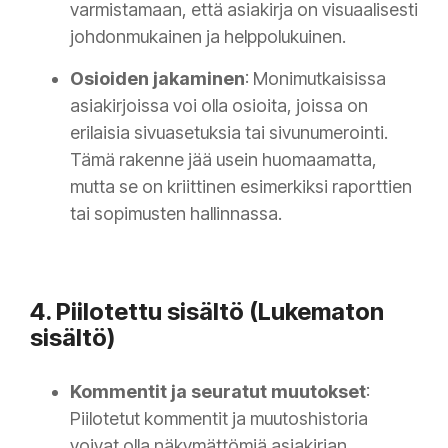
varmistamaan, että asiakirja on visuaalisesti
johdonmukainen ja helppolukuinen.
Osioiden jakaminen
: Monimutkaisissa
asiakirjoissa voi olla osioita, joissa on
erilaisia sivuasetuksia tai sivunumerointi.
Tämä rakenne jää usein huomaamatta,
mutta se on kriittinen esimerkiksi raporttien
tai sopimusten hallinnassa.
4. Piilotettu sisältö (Lukematon
sisältö)
Kommentit ja seuratut muutokset
:
Piilotetut kommentit ja muutoshistoria
voivat olla näkymättömiä asiakirjan