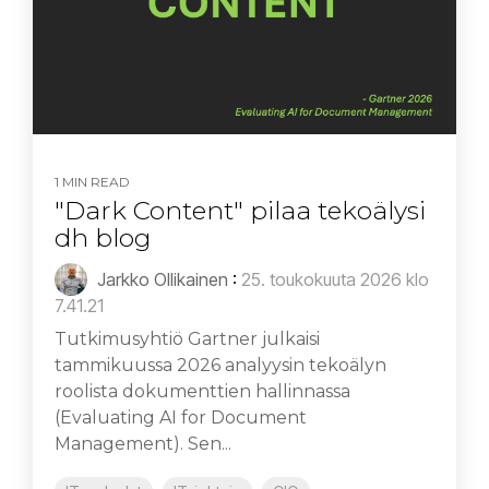
1 MIN READ
"Dark Content" pilaa tekoälysi
dh blog
Jarkko Ollikainen
:
25. toukokuuta 2026 klo
7.41.21
Tutkimusyhtiö Gartner julkaisi
tammikuussa 2026 analyysin tekoälyn
roolista dokumenttien hallinnassa
(Evaluating AI for Document
Management). Sen...