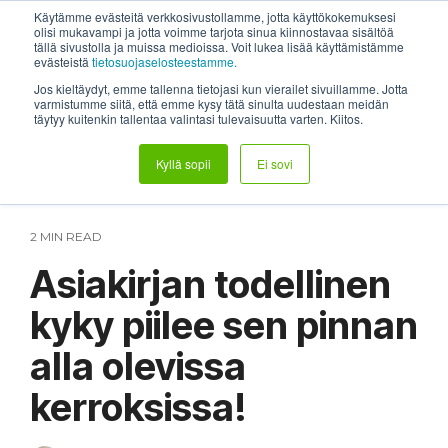
Skip
System status
Help Center
Login
Etätuki
Käytämme evästeitä verkkosivustollamme, jotta käyttökokemuksesi
to
olisi mukavampi ja jotta voimme tarjota sinua kiinnostavaa sisältöä
tällä sivustolla ja muissa medioissa. Voit lukea lisää käyttämistämme
the
Tog
evästeistä
tietosuojaselosteestamme.
main
Me
content.
Jos kieltäydyt, emme tallenna tietojasi kun vierailet sivuillamme. Jotta
varmistumme siitä, että emme kysy tätä sinulta uudestaan meidän
täytyy kuitenkin tallentaa valintasi tulevaisuutta varten. Kiitos.
Kyllä sopii
Ei sovi
2 MIN READ
Asiakirjan todellinen
kyky piilee sen pinnan
alla olevissa
kerroksissa!