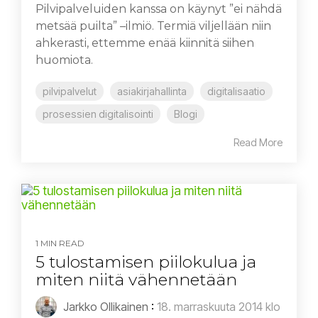
Pilvipalveluiden kanssa on käynyt ”ei nähdä
metsää puilta” –ilmiö. Termiä viljellään niin
ahkerasti, ettemme enää kiinnitä siihen
huomiota.
pilvipalvelut
asiakirjahallinta
digitalisaatio
prosessien digitalisointi
Blogi
Read More
1 MIN READ
5 tulostamisen piilokulua ja
miten niitä vähennetään
Jarkko Ollikainen
:
18. marraskuuta 2014 klo