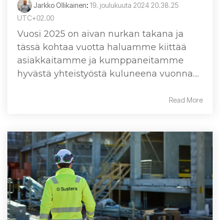
Jarkko Ollikainen
:
19. joulukuuta 2024 20.38.25
UTC+02.00
Vuosi 2025 on aivan nurkan takana ja
tässä kohtaa vuotta haluamme kiittää
asiakkaitamme ja kumppaneitamme
hyvästä yhteistyöstä kuluneena vuonna....
Read More