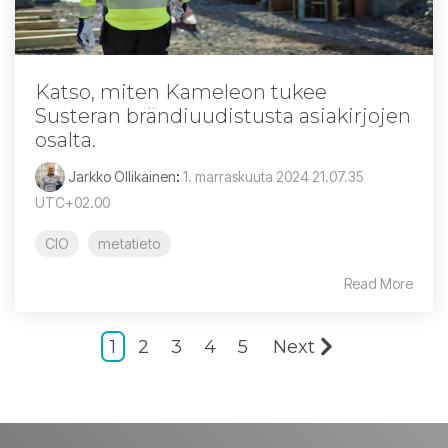
Katso, miten Kameleon tukee
Susteran brändiuudistusta asiakirjojen
osalta.
Jarkko Ollikainen
:
1. marraskuuta 2024 21.07.35
UTC+02.00
CIO
metatieto
Read More
1
2
3
4
5
Next