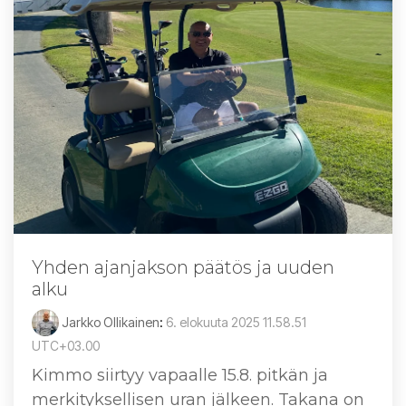
Yhden ajanjakson päätös ja uuden
alku
Jarkko Ollikainen
:
6. elokuuta 2025 11.58.51
UTC+03.00
Kimmo siirtyy vapaalle 15.8. pitkän ja
merkityksellisen uran jälkeen. Takana on