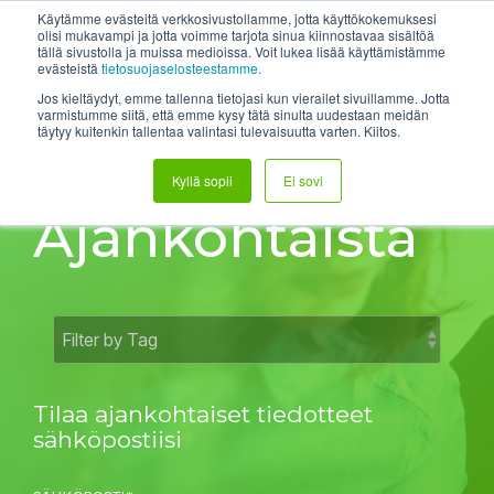
Skip
System status
Help Center
Login
Etätuki
Käytämme evästeitä verkkosivustollamme, jotta käyttökokemuksesi
to
olisi mukavampi ja jotta voimme tarjota sinua kiinnostavaa sisältöä
tällä sivustolla ja muissa medioissa. Voit lukea lisää käyttämistämme
the
Tog
evästeistä
tietosuojaselosteestamme.
main
Me
content.
Jos kieltäydyt, emme tallenna tietojasi kun vierailet sivuillamme. Jotta
varmistumme siitä, että emme kysy tätä sinulta uudestaan meidän
täytyy kuitenkin tallentaa valintasi tulevaisuutta varten. Kiitos.
Kyllä sopii
Ei sovi
Ajankohtaista
Tilaa ajankohtaiset tiedotteet
sähköpostiisi