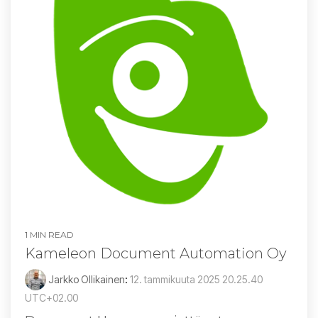
1 MIN READ
Kameleon Document Automation Oy
Jarkko Ollikainen
:
12. tammikuuta 2025 20.25.40
UTC+02.00