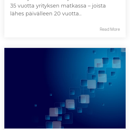
35 vuotta yrityksen matkassa – joista
lähes päivälleen 20 vuotta...
Read More