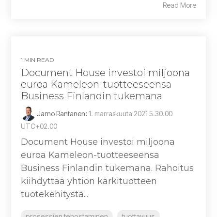
Read More
1 MIN READ
Document House investoi miljoona
euroa Kameleon-tuotteeseensa
Business Finlandin tukemana
Jarno Rantanen
:
1. marraskuuta 2021 5.30.00
UTC+02.00
Document House investoi miljoona
euroa Kameleon-tuotteeseensa
Business Finlandin tukemana. Rahoitus
kiihdyttää yhtiön kärkituotteen
tuotekehitystä...
prosessien tehostaminen
tuottavuus