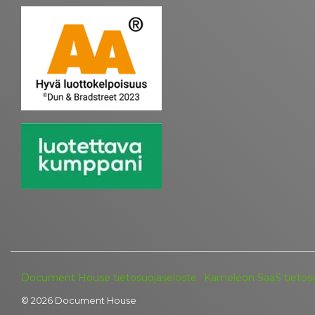
Document House tietosuojaseloste
Kameleon SaaS tietosu
© 2026 Document House