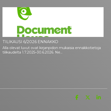
TILIKAUSI 6/2026 ENNAKKO
Alla olevat luvut ovat kirjanpidon mukaisia ennakkotietoja
tilikaudelta 1.7.2025–30.6.2026. Ne...
Facebook
X
Link