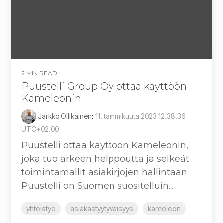
2 MIN READ
Puustelli Group Oy ottaa käyttöön
Kameleonin
Jarkko Ollikainen
:
11. tammikuuta 2023 12.38.36
UTC+02.00
Puustelli ottaa käyttöön Kameleonin,
joka tuo arkeen helppoutta ja selkeät
toimintamallit asiakirjojen hallintaan
Puustelli on Suomen suositelluin...
yhteistyö
asiakastyytyväisyys
kameleon