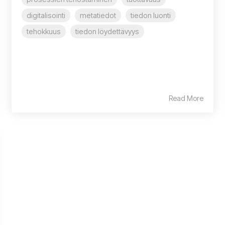
digitalisointi
metatiedot
tiedon luonti
tehokkuus
tiedon löydettävyys
Read More