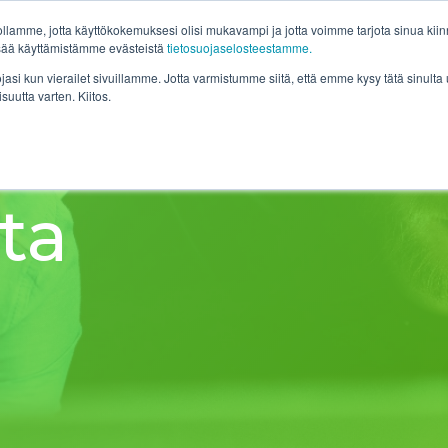
lamme, jotta käyttökokemuksesi olisi mukavampi ja jotta voimme tarjota sinua kiinno
isää käyttämistämme evästeistä
tietosuojaselosteestamme.
isut
Tuotteet
Hinnasto
Asiakkaamme
Blogit
ojasi kun vierailet sivuillamme. Jotta varmistumme siitä, että emme kysy tätä sinul
isuutta varten. Kiitos.
ta