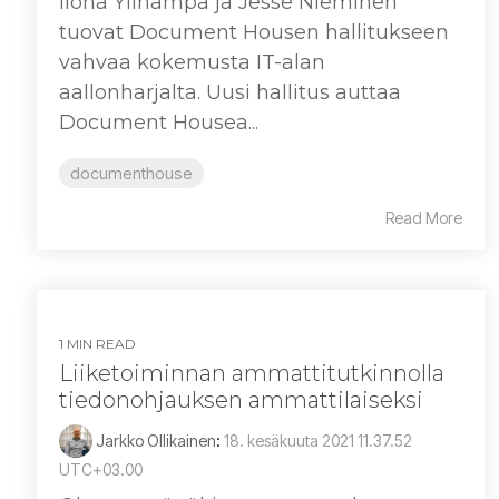
llona Ylinampa ja Jesse Nieminen
tuovat Document Housen hallitukseen
vahvaa kokemusta IT-alan
aallonharjalta. Uusi hallitus auttaa
Document Housea...
documenthouse
Read More
1 MIN READ
Liiketoiminnan ammattitutkinnolla
tiedonohjauksen ammattilaiseksi
Jarkko Ollikainen
:
18. kesäkuuta 2021 11.37.52
UTC+03.00