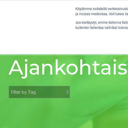
Skip
to
Käytämme evästeitä verkkosivustol
the
ja muissa medioissa. Voit lukea l
main
Ratka
Jos kieltäydyt, emme tallenna tiet
content.
kuitenkin tallentaa valintasi tuleva
Ajankohtais