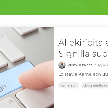
Allekirjoita
Signilla su
Jarkko Ollikainen
:
7. syysk
Loistavia Kameleon uut
kameleon
documenthou