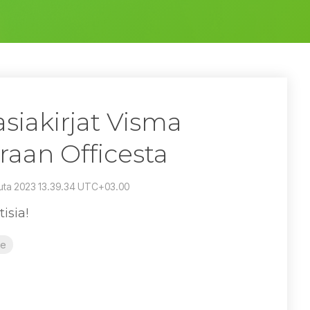
 asiakirjat Visma
oraan Officesta
uuta 2023 13.39.34 UTC+03.00
isia!
se