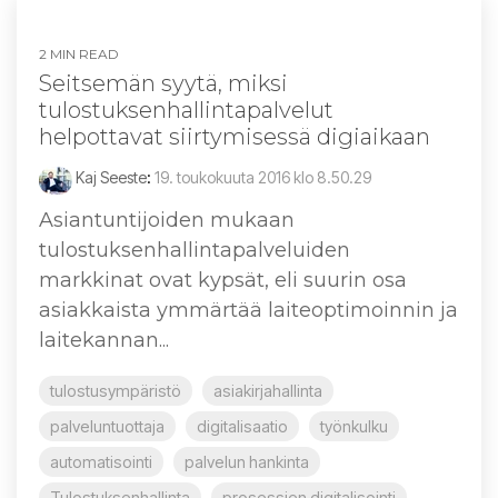
2 MIN READ
Seitsemän syytä, miksi
tulostuksenhallintapalvelut
helpottavat siirtymisessä digiaikaan
Kaj Seeste
:
19. toukokuuta 2016 klo 8.50.29
Asiantuntijoiden mukaan
tulostuksenhallintapalveluiden
markkinat ovat kypsät, eli suurin osa
asiakkaista ymmärtää laiteoptimoinnin ja
laitekannan...
tulostusympäristö
asiakirjahallinta
palveluntuottaja
digitalisaatio
työnkulku
automatisointi
palvelun hankinta
Tulostuksenhallinta
prosessien digitalisointi