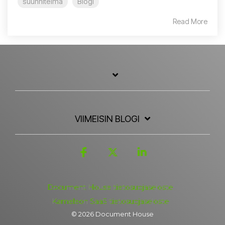
suunnitelma
Blogi
Read More
VIIMEISIN BLOGI
Facebook
X
Linkedin
Document House tietosuojaseloste
Kameleon SaaS tietosuojaseloste
© 2026 Document House