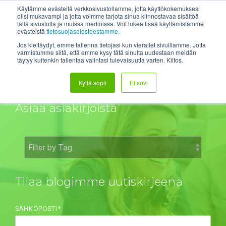
Skip
System status
Help Center
Login
Etätuki
Käytämme evästeitä verkkosivustollamme, jotta käyttökokemuksesi
to
olisi mukavampi ja jotta voimme tarjota sinua kiinnostavaa sisältöä
tällä sivustolla ja muissa medioissa. Voit lukea lisää käyttämistämme
the
Tog
evästeistä
tietosuojaselosteestamme.
main
Me
content.
Jos kieltäydyt, emme tallenna tietojasi kun vierailet sivuillamme. Jotta
varmistumme siitä, että emme kysy tätä sinulta uudestaan meidän
täytyy kuitenkin tallentaa valintasi tulevaisuutta varten. Kiitos.
DH:n Blogit
Kyllä sopii
Ei sovi
Asiaa asiakirjoista
Tilaa blogimme uutiskirjeenä
SÄHKÖPOSTI
*