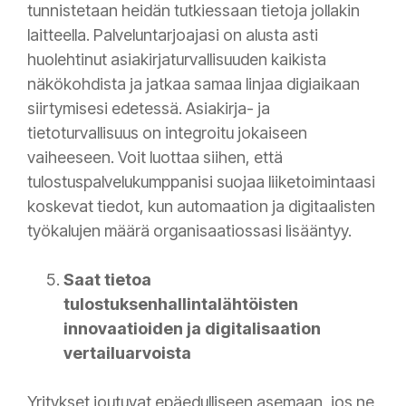
tunnistetaan heidän tutkiessaan tietoja jollakin
laitteella. Palveluntarjoajasi on alusta asti
huolehtinut asiakirjaturvallisuuden kaikista
näkökohdista ja jatkaa samaa linjaa digiaikaan
siirtymisesi edetessä. Asiakirja- ja
tietoturvallisuus on integroitu jokaiseen
vaiheeseen. Voit luottaa siihen, että
tulostuspalvelukumppanisi suojaa liiketoimintaasi
koskevat tiedot, kun automaation ja digitaalisten
työkalujen määrä organisaatiossasi lisääntyy.
Saat tietoa
tulostuksenhallintalähtöisten
innovaatioiden ja digitalisaation
vertailuarvoista
Yritykset joutuvat epäedulliseen asemaan, jos ne