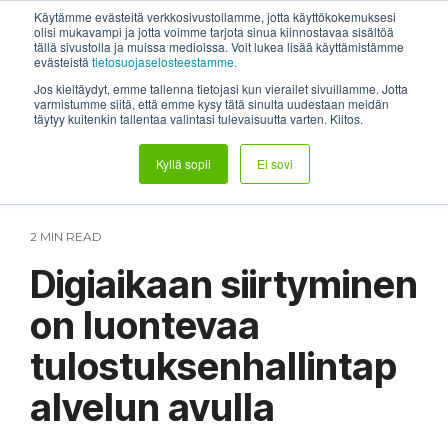
Skip
System status
Help Center
Login
Etätuki
Käytämme evästeitä verkkosivustollamme, jotta käyttökokemuksesi
to
olisi mukavampi ja jotta voimme tarjota sinua kiinnostavaa sisältöä
tällä sivustolla ja muissa medioissa. Voit lukea lisää käyttämistämme
the
Tog
evästeistä
tietosuojaselosteestamme.
main
Me
content.
Jos kieltäydyt, emme tallenna tietojasi kun vierailet sivuillamme. Jotta
varmistumme siitä, että emme kysy tätä sinulta uudestaan meidän
täytyy kuitenkin tallentaa valintasi tulevaisuutta varten. Kiitos.
Kyllä sopii
Ei sovi
2 MIN READ
Digiaikaan siirtyminen
on luontevaa
tulostuksenhallintap
alvelun avulla