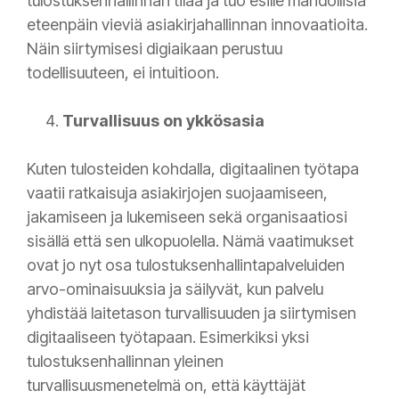
tulostuksenhallinnan tilaa ja tuo esille mahdollisia
eteenpäin vieviä asiakirjahallinnan innovaatioita.
Näin siirtymisesi digiaikaan perustuu
todellisuuteen, ei intuitioon.
Turvallisuus on ykkösasia
Kuten tulosteiden kohdalla, digitaalinen työtapa
vaatii ratkaisuja asiakirjojen suojaamiseen,
jakamiseen ja lukemiseen sekä organisaatiosi
sisällä että sen ulkopuolella. Nämä vaatimukset
ovat jo nyt osa tulostuksenhallintapalveluiden
arvo-ominaisuuksia ja säilyvät, kun palvelu
yhdistää laitetason turvallisuuden ja siirtymisen
digitaaliseen työtapaan. Esimerkiksi yksi
tulostuksenhallinnan yleinen
turvallisuusmenetelmä on, että käyttäjät