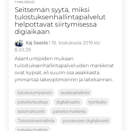
1 MIN READ
Seitsemän syytä, miksi
tulostuksenhallintapalvelut
helpottavat siirtymisessä
digiaikaan
Kaj Seeste
:
19. toukokuuta 2016 klo
8.50.29
Asiantuntijoiden mukaan
tulostuksenhallintapalveluiden markkinat
ovat kypsät, eli suurin osa asiakkaista
ymmärtää laiteoptimoinnin ja laitekannan...
tulostusympäristö
asiakirjahallinta
palveluntuottaja
digitalisaatio
työnkulku
automatisointi
palvelun hankinta
Tulostuksenhallinta
prosessien digitalisointi
palvelun hallinta