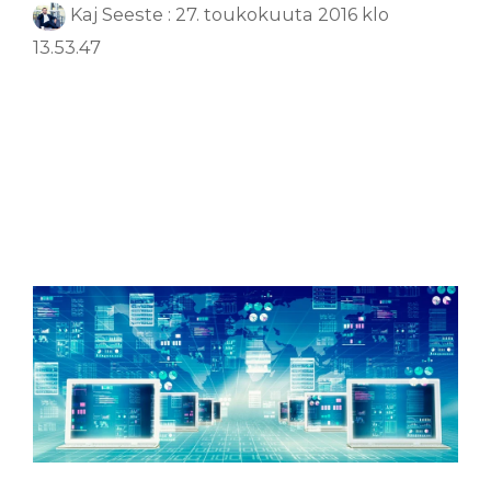
Kaj Seeste
:
27. toukokuuta 2016 klo
13.53.47
tulostusympäristö
asiakirjahallinta
palveluntuottaja
digitalisaatio
työnkulku
automatisointi
palvelun hankinta
Tulostuksenhallinta
prosessien digitalisointi
palvelun hallinta