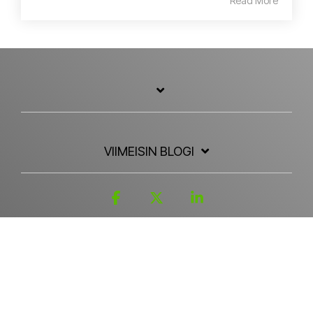
Read More
VIIMEISIN BLOGI
Facebook
X
Linkedin
Document House tietosuojaseloste
Kameleon SaaS tietosuojaseloste
© 2026 Document House