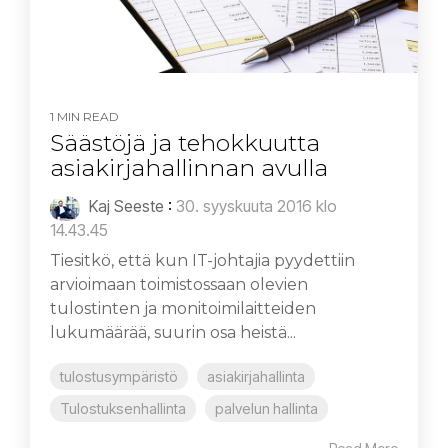
1 MIN READ
Säästöjä ja tehokkuutta
asiakirjahallinnan avulla
Kaj Seeste
:
30. syyskuuta 2016 klo
14.43.45
Tiesitkö, että kun IT-johtajia pyydettiin
arvioimaan toimistossaan olevien
tulostinten ja monitoimilaitteiden
lukumäärää, suurin osa heistä...
tulostusympäristö
asiakirjahallinta
Tulostuksenhallinta
palvelun hallinta