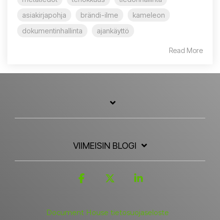
asiakirjapohja
brändi-ilme
kameleon
dokumentinhallinta
ajankäyttö
Read More
VIIMEISIN BLOGI
Facebook
X
Linkedin
Document House tietosuojaseloste