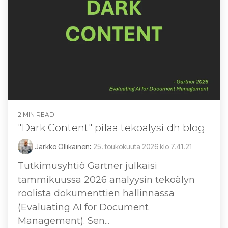
2 MIN READ
"Dark Content" pilaa tekoälysi dh blog
Jarkko Ollikainen
:
25. toukokuuta 2026 klo 7.41.21
Tutkimusyhtiö Gartner julkaisi
tammikuussa 2026 analyysin tekoälyn
roolista dokumenttien hallinnassa
(Evaluating AI for Document
Management). Sen...