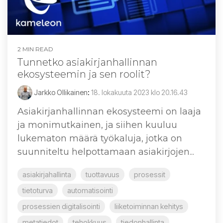
2 MIN READ
Tunnetko asiakirjanhallinnan
ekosysteemin ja sen roolit?
Jarkko Ollikainen
:
18. lokakuuta 2023 klo 20.16.43
Asiakirjanhallinnan ekosysteemi on laaja
ja monimutkainen, ja siihen kuuluu
lukematon määrä työkaluja, jotka on
suunniteltu helpottamaan asiakirjojen...
asiakirjahallinta
tuottavuus
prosessit
tietoturva
automatisointi
prosessien digitalisointi
liiketoiminnan kehitys
metatiedot
tehokkuus
tiedonhallinta