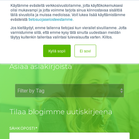
Skip
System status
Help Center
Login
Etätuki
Käytämme evästeitä verkkosivustollamme, jotta käyttökokemuksesi
to
olisi mukavampi ja jotta voimme tarjota sinua kiinnostavaa sisältöä
tällä sivustolla ja muissa medioissa. Voit lukea lisää käyttämistämme
the
Tog
evästeistä
tietosuojaselosteestamme.
main
Me
content.
Jos kieltäydyt, emme tallenna tietojasi kun vierailet sivuillamme. Jotta
varmistumme siitä, että emme kysy tätä sinulta uudestaan meidän
täytyy kuitenkin tallentaa valintasi tulevaisuutta varten. Kiitos.
DH:n Blogit
Kyllä sopii
Ei sovi
Asiaa asiakirjoista
Tilaa blogimme uutiskirjeenä
SÄHKÖPOSTI
*