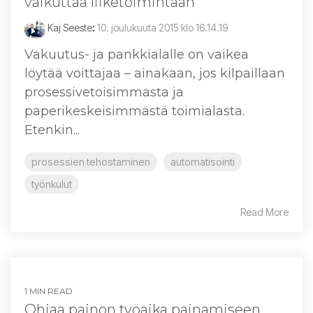
vaikuttaa liiketoimintaan
Kaj Seeste
:
10. joulukuuta 2015 klo 16.14.19
Vakuutus- ja pankkialalle on vaikea
löytää voittajaa – ainakaan, jos kilpaillaan
prosessivetoisimmasta ja
paperikeskeisimmästä toimialasta.
Etenkin...
prosessien tehostaminen
automatisointi
työnkulut
Read More
1 MIN READ
Ohjaa painon työaika painamiseen