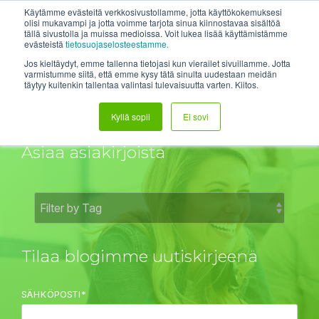
Skip
System status
Help Center
Login
Etätuki
Käytämme evästeitä verkkosivustollamme, jotta käyttökokemuksesi
to
olisi mukavampi ja jotta voimme tarjota sinua kiinnostavaa sisältöä
tällä sivustolla ja muissa medioissa. Voit lukea lisää käyttämistämme
the
Tog
evästeistä
tietosuojaselosteestamme.
main
Me
content.
Jos kieltäydyt, emme tallenna tietojasi kun vierailet sivuillamme. Jotta
varmistumme siitä, että emme kysy tätä sinulta uudestaan meidän
täytyy kuitenkin tallentaa valintasi tulevaisuutta varten. Kiitos.
DH:n Blogit
Kyllä sopii
Ei sovi
Asiaa asiakirjoista
Tilaa blogimme uutiskirjeenä
SÄHKÖPOSTI
*