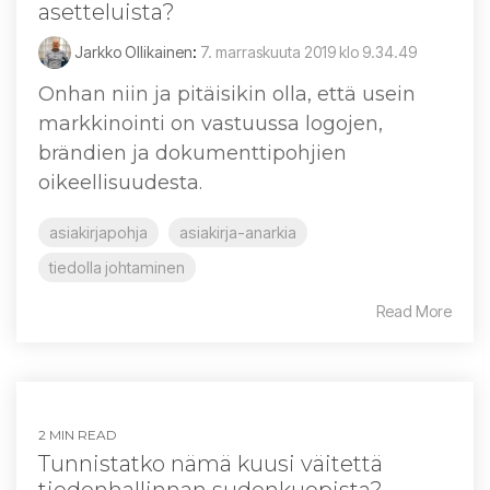
asetteluista?
Jarkko Ollikainen
:
7. marraskuuta 2019 klo 9.34.49
Onhan niin ja pitäisikin olla, että usein
markkinointi on vastuussa logojen,
brändien ja dokumenttipohjien
oikeellisuudesta.
asiakirjapohja
asiakirja-anarkia
tiedolla johtaminen
Read More
2 MIN READ
Tunnistatko nämä kuusi väitettä