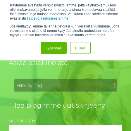
Skip
System status
Help Center
Login
Etätuki
Käytämme evästeitä verkkosivustollamme, jotta käyttökokemuksesi
to
olisi mukavampi ja jotta voimme tarjota sinua kiinnostavaa sisältöä
tällä sivustolla ja muissa medioissa. Voit lukea lisää käyttämistämme
the
Tog
evästeistä
tietosuojaselosteestamme.
main
Me
content.
Jos kieltäydyt, emme tallenna tietojasi kun vierailet sivuillamme. Jotta
varmistumme siitä, että emme kysy tätä sinulta uudestaan meidän
täytyy kuitenkin tallentaa valintasi tulevaisuutta varten. Kiitos.
DH:n Blogit
Kyllä sopii
Ei sovi
Asiaa asiakirjoista
Tilaa blogimme uutiskirjeenä
SÄHKÖPOSTI
*