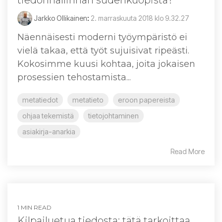
tiedonhallinnan sudenkuopista?
Jarkko Ollikainen
:
2. marraskuuta 2018 klo 9.32.27
Näennäisesti moderni työympäristö ei
vielä takaa, että työt sujuisivat ripeästi.
Kokosimme kuusi kohtaa, joita jokaisen
prosessien tehostamista...
metatiedot
metatieto
eroon papereista
ohjaa tekemistä
tietojohtaminen
asiakirja-anarkia
Read More
1 MIN READ
Kilpailuetua tiedosta: tätä tarkoittaa