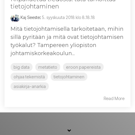
tietojohtaminen
Kaj Seeste
:
5. syyskuuta 2018 klo 8.18.18
Mitä tietojohtamisella tarkoitetaan, mihin
sillä pyritään ja mitä ovat tietojohtamisen
työkalut? Tampereen yliopiston
johtamiskorkeakoulun...
big data
metatieto
eroon papereista
ohjaa tekemistä
tietojohtaminen
asiakirja-anarkia
Read More