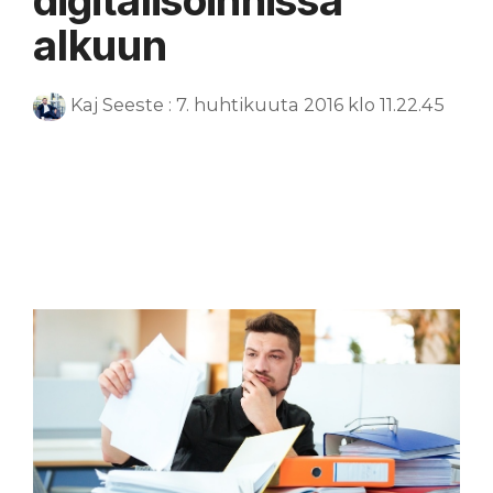
digitalisoinnissa
alkuun
Kaj Seeste
:
7. huhtikuuta 2016 klo 11.22.45
digitalisointi
digitalisaatio
työnkulku
automatisointi
prosessien digitalisointi
skannaus
skannaus järjestelmään
skannaus työnkulkuun