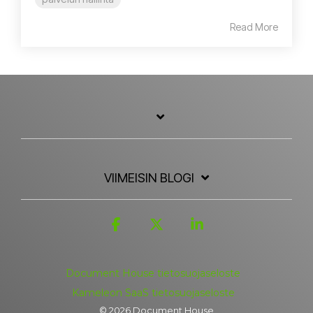
Read More
VIIMEISIN BLOGI
Facebook
X
Linkedin
Document House tietosuojaseloste
Kameleon SaaS tietosuojaseloste
© 2026 Document House