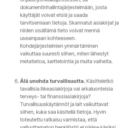
dokumentinhallintajärjestelmään
,
josta
käyttäjät voivat etsiä ja saada
tarvitsemiaan tietoja. Skannatut asiakirjat ja
niiden sisältämä tieto voivat mennä
useampaan kohteeseen.
Kohdejärjestelmien ymmärtäminen
vaikuttaa suuresti siihen, miten lähestyt
metatietoa, luettelointia ja muita vaiheita.
Älä unohda turvallisuutta.
Käsitteletkö
tavallisia liikeasiakirjoja vai arkaluonteisia
terveys- tai finanssiasiakirjoja?
Turvallisuuskäytännöt ja lait vaikuttavat
siihen, kuka saa käsitellä tietoja. Hyvin
toteutettu ratkaisu varmistaa, että
valtuuttamaton henkilöstö ei pääse käsiksi