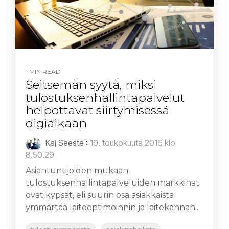
1 MIN READ
Seitsemän syytä, miksi
tulostuksenhallintapalvelut
helpottavat siirtymisessä
digiaikaan
Kaj Seeste
:
19. toukokuuta 2016 klo
8.50.29
Asiantuntijoiden mukaan
tulostuksenhallintapalveluiden markkinat
ovat kypsät, eli suurin osa asiakkaista
ymmärtää laiteoptimoinnin ja laitekannan...