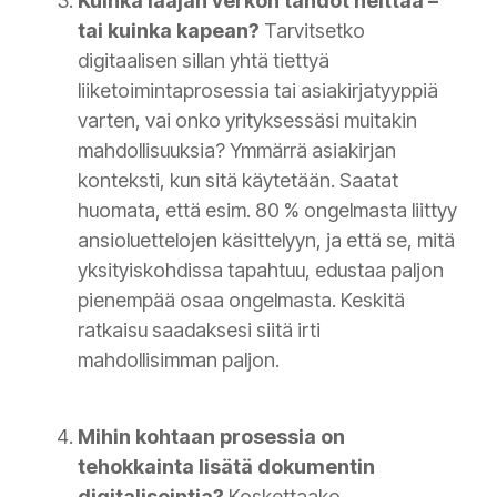
Kuinka laajan verkon tahdot heittää –
tai kuinka kapean?
Tarvitsetko
digitaalisen sillan yhtä tiettyä
liiketoimintaprosessia tai asiakirjatyyppiä
varten, vai onko yrityksessäsi muitakin
mahdollisuuksia? Ymmärrä asiakirjan
konteksti, kun sitä käytetään. Saatat
huomata, että esim. 80 % ongelmasta liittyy
ansioluettelojen käsittelyyn, ja että se, mitä
yksityiskohdissa tapahtuu, edustaa paljon
pienempää osaa ongelmasta. Keskitä
ratkaisu saadaksesi siitä irti
mahdollisimman paljon.
Mihin kohtaan prosessia on
tehokkainta lisätä dokumentin
digitalisointia?
Koskettaako