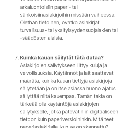
arkaluontoisiin paperi- tai
sähköisiinasiakirjoihin missään vaiheessa.
Olethan tietoinen, ovatko asiakirjat
turvallisuus- tai yksityisyydensuojalakien tai
-säädösten alaisia.
Kuinka kauan säilytät tätä
dataa?
Asiakirjojen säilytykseen liittyy kuluja ja
velvollisuuksia. Käytännöt ja lait saattavat
määrätä, kuinka kauan tiettyjä asiakirjoja
säilytetään ja on itse asiassa huono ajatus
säilyttää niitä kauempaa. Tämän takia on
tärkeää olla käytäntöjä asiakirjojen
säilytykselle, jotka pätevät niin digitaaliseen
tietoon kuin paperiversioihinkin. Mitä teet
paperiasiakirjalle, kun se on skannattu?