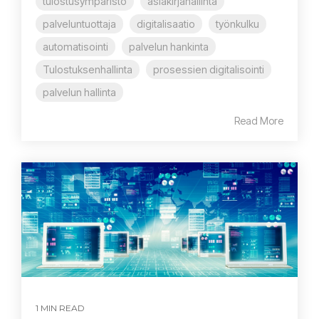
tulostusympäristö
asiakirjahallinta
palveluntuottaja
digitalisaatio
työnkulku
automatisointi
palvelun hankinta
Tulostuksenhallinta
prosessien digitalisointi
palvelun hallinta
Read More
1 MIN READ