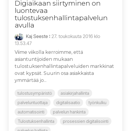
Digiaikaan siirtyminen on
luontevaa
tulostuksenhallintapalvelun
avulla
Kaj Seeste
:
27. toukokuuta 2016 klo
13.53.47
Viime viikolla kerroimme, että
asiantuntijoiden mukaan
tulostuksenhallintapalveluiden markkinat
ovat kypsät. Suurin osa asiakkaista
ymmärtää jo...
tulostusympäristö
asiakirjahallinta
palveluntuottaja
digitalisaatio
työnkulku
automatisointi
palvelun hankinta
Tulostuksenhallinta
prosessien digitalisointi
palvelun hallinta