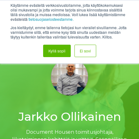
Skip
System status
Help Center
Login
Etätuki
Käytämme evästeitä verkkosivustollamme, jotta käyttökokemuksesi
to
olisi mukavampi ja jotta voimme tarjota sinua kiinnostavaa sisältöä
tällä sivustolla ja muissa medioissa. Voit lukea lisää käyttämistämme
the
Tog
evästeistä
tietosuojaselosteestamme.
main
Me
content.
Jos kieltäydyt, emme tallenna tietojasi kun vierailet sivuillamme. Jotta
varmistumme siitä, että emme kysy tätä sinulta uudestaan meidän
täytyy kuitenkin tallentaa valintasi tulevaisuutta varten. Kiitos.
Kyllä sopii
Ei sovi
Jarkko Ollikainen
Document Housen toimitusjohtaja,