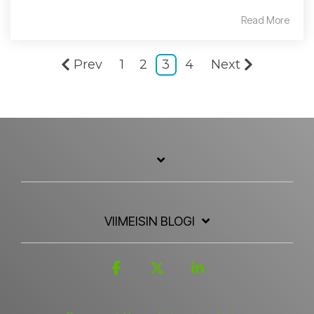
Read More
Prev
1
2
3
4
Next
VIIMEISIN BLOGI
Facebook
X
Linkedin