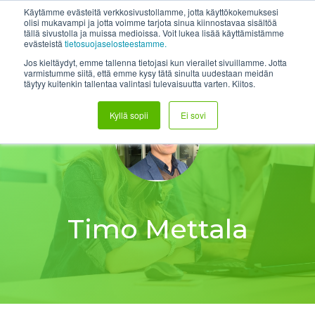
Skip
System status
Help Center
Login
Etätuki
Käytämme evästeitä verkkosivustollamme, jotta käyttökokemuksesi
to
olisi mukavampi ja jotta voimme tarjota sinua kiinnostavaa sisältöä
tällä sivustolla ja muissa medioissa. Voit lukea lisää käyttämistämme
the
Tog
evästeistä
tietosuojaselosteestamme.
main
Me
content.
Jos kieltäydyt, emme tallenna tietojasi kun vierailet sivuillamme. Jotta
varmistumme siitä, että emme kysy tätä sinulta uudestaan meidän
täytyy kuitenkin tallentaa valintasi tulevaisuutta varten. Kiitos.
Kyllä sopii
Ei sovi
Timo Mettala