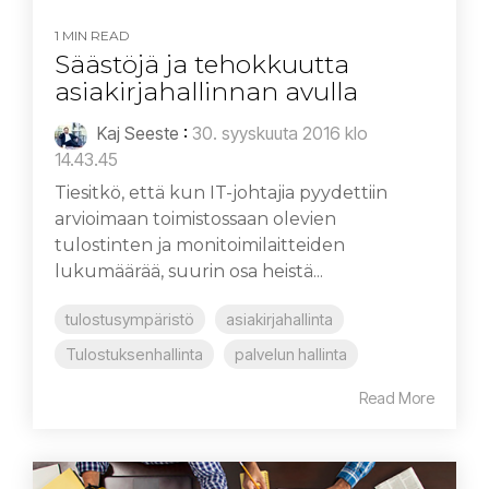
1 MIN READ
Säästöjä ja tehokkuutta
asiakirjahallinnan avulla
Kaj Seeste
:
30. syyskuuta 2016 klo
14.43.45
Tiesitkö, että kun IT-johtajia pyydettiin
arvioimaan toimistossaan olevien
tulostinten ja monitoimilaitteiden
lukumäärää, suurin osa heistä...
tulostusympäristö
asiakirjahallinta
Tulostuksenhallinta
palvelun hallinta
Read More