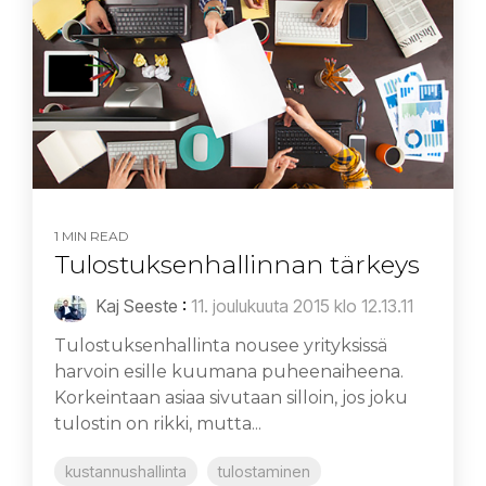
1 MIN READ
Tulostuksenhallinnan tärkeys
Kaj Seeste
:
11. joulukuuta 2015 klo 12.13.11
Tulostuksenhallinta nousee yrityksissä
harvoin esille kuumana puheenaiheena.
Korkeintaan asiaa sivutaan silloin, jos joku
tulostin on rikki, mutta...
kustannushallinta
tulostaminen