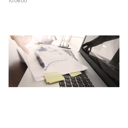
10.06.00
asiakirjahallinta
Tulostuksenhallinta
monitoimilaite
MPS
tulostuksenhallintapalvelu