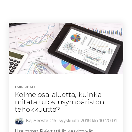
1 MIN READ
Kolme osa-aluetta, kuinka
mitata tulostusympäristön
tehokkuutta?
Kaj Seeste
:
15. syyskuuta 2016 klo 10.20.01
Useimmat PK-yrittäjät keskittyvät