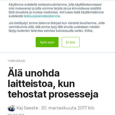
Skip
System status
Help Center
Login
Etätuki
Käytämme evästeitä verkkosivustollamme, jotta käyttökokemuksesi
to
olisi mukavampi ja jotta voimme tarjota sinua kiinnostavaa sisältöä
tällä sivustolla ja muissa medioissa. Voit lukea lisää käyttämistämme
the
Tog
evästeistä
tietosuojaselosteestamme.
main
Me
content.
Jos kieltäydyt, emme tallenna tietojasi kun vierailet sivuillamme. Jotta
varmistumme siitä, että emme kysy tätä sinulta uudestaan meidän
täytyy kuitenkin tallentaa valintasi tulevaisuutta varten. Kiitos.
Kyllä sopii
Ei sovi
1 MIN READ
Älä unohda
laitteistoa, kun
tehostat prosesseja
Kaj Seeste
:
30. marraskuuta 2017 klo