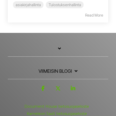
asiakirjahallinta
Tulostuksenhallinta
Read More
VIIMEISIN BLOGI
Facebook
X
Linkedin
Document House tietosuojaseloste
Kameleon SaaS tietosuojaseloste