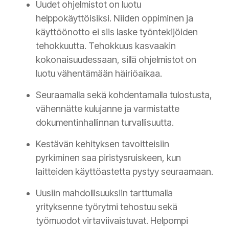
Uudet ohjelmistot on luotu
helppokäyttöisiksi. Niiden oppiminen ja
käyttöönotto ei siis laske työntekijöiden
tehokkuutta. Tehokkuus kasvaakin
kokonaisuudessaan, sillä ohjelmistot on
luotu vähentämään häiriöaikaa.
Seuraamalla sekä kohdentamalla tulostusta,
vähennätte kulujanne ja varmistatte
dokumentinhallinnan turvallisuutta.
Kestävän kehityksen tavoitteisiin
pyrkiminen saa piristysruiskeen, kun
laitteiden käyttöastetta pystyy seuraamaan.
Uusiin mahdollisuuksiin tarttumalla
yrityksenne työrytmi tehostuu sekä
työmuodot virtaviivaistuvat. Helpompi