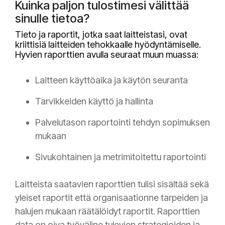
Kuinka paljon tulostimesi välittää
sinulle tietoa?
Tieto ja raportit, jotka saat laitteistasi, ovat
kriittisiä laitteiden tehokkaalle hyödyntämiselle.
Hyvien raporttien avulla seuraat muun muassa:
Laitteen käyttöaika ja käytön seuranta
Tarvikkeiden käyttö ja hallinta
Palvelutason raportointi tehdyn sopimuksen
mukaan
Sivukohtainen ja metrimitoitettu raportointi
Laitteista saatavien raporttien tulisi sisältää sekä
yleiset raportit että organisaationne tarpeiden ja
halujen mukaan räätälöidyt raportit. Raporttien
data on oiva työväline tulevien strategioiden ja