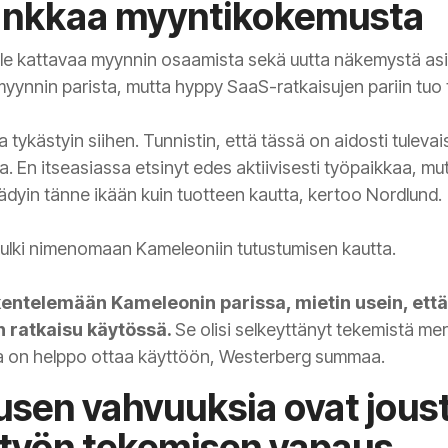
 vankkaa myyntikokemusta
e kattavaa myynnin osaamista sekä uutta näkemystä asi
ynnin parista, mutta hyppy SaaS-ratkaisujen pariin tuo ty
 tykästyin siihen. Tunnistin, että tässä on aidosti tuleva
la. En itseasiassa etsinyt edes aktiivisesti työpaikkaa, m
dyin tänne ikään kuin tuotteen kautta, kertoo Nordlund.
kulki nimenomaan Kameleoniin tutustumisen kautta.
kentelemään Kameleonin parissa, mietin usein, että
en ratkaisu käytössä.
Se olisi selkeyttänyt tekemistä me
ka on helppo ottaa käyttöön, Westerberg summaa.
en vahvuuksia ovat joust
a työn tekemisen vapaus