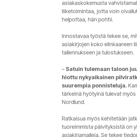
asiakaskokemusta vahvistamal
liiketoimintaa, jotta voin oiva
helpottaa, hän pohtii.
Innostavaa työstä tekee se, mi
asiakirjojen koko elinkaareen l
tallennukseen ja tulostukseen.
–
Satuin tulemaan taloon juu
hiottu nykyaikainen pilvirat
suurempia ponnisteluja.
Kame
tärkeinä hyötyinä tulevat myös 
Nordlund.
Ratkaisua myös kehitetään jatk
tuoreimmista päivityksistä on y
asiakirjamalleja. Se tekee tie