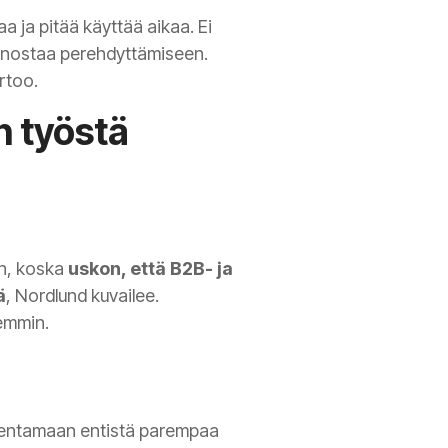
aa ja pitää käyttää aikaa. Ei
 panostaa perehdyttämiseen.
rtoo.
n työstä
an, koska
uskon, että B2B- ja
ä
, Nordlund kuvailee.
semmin.
akentamaan entistä parempaa