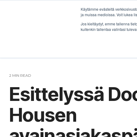
Skip
to
Käytämme evästeitä verkkosivustol
the
ja muissa medioissa. Voit lukea l
main
Ratka
Jos kieltäydyt, emme tallenna tiet
content.
kuitenkin tallentaa valintasi tuleva
2 MIN READ
Esittelyssä D
Housen
avainasiakaspä