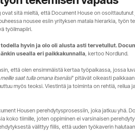
vat sitä mieltä, että Document House on osoittautunut ju
ti puheessa nousee esiin yrityksen matala hierarkia, työn
 työilmapiiri.
todella hyvin ja olo oli alusta asti tervetullut. Docu
äänkin usealla eri paikkakunnalla
, kertoo Nordlund.
sin, että olen ensimmäistä kertaa työpaikassa, jossa luvatu
“
meille saat tulla omana itsenäsi
” pitävät oikeasti paikkaan
ttuu myös teoksi. Viestintä ja toiminta on rehtiä, reilua j
ument Housen perehdytysprosessiin, joka jatkuu yhä. Do
sia koko tiimille, joten oppiminen ei varsinaisen perehdyt
dytyksestä välittyy fiilis, että uuden työkaverin halutaan