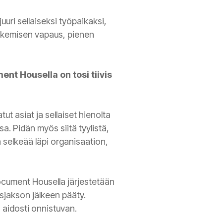
uri sellaiseksi työpaikaksi,
 tekemisen vapaus, pienen
ment Housella on tosi tiivis
t asiat ja sellaiset hienolta
sa. Pidän myös siitä tyylistä,
a selkeää läpi organisaation,
cument Housella järjestetään
ysjakson jälkeen pääty.
 aidosti onnistuvan.