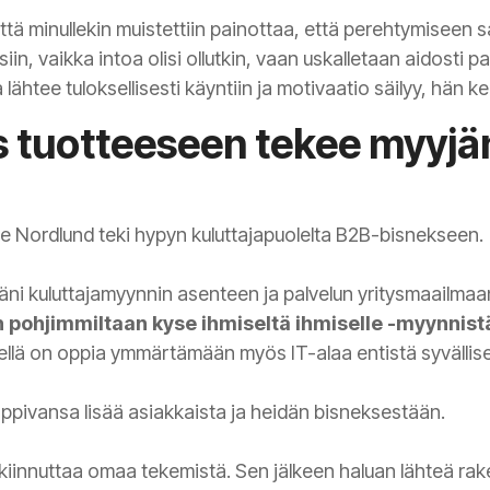
että minullekin muistettiin painottaa, että perehtymiseen s
siin, vaikka intoa olisi ollutkin, vaan uskalletaan aidosti
ähtee tuloksellisesti käyntiin ja motivaatio säilyy, hän ke
s tuotteeseen tekee myyjä
e Nordlund teki hypyn kuluttajapuolelta B2B-bisnekseen.
säni kuluttajamyynnin asenteen ja palvelun yritysmaailma
 pohjimmiltaan kyse ihmiseltä ihmiselle -myynnist
ellä on oppia ymmärtämään myös IT-alaa entistä syvälli
ppivansa lisää asiakkaista ja heidän bisneksestään.
kiinnuttaa omaa tekemistä. Sen jälkeen haluan lähteä r