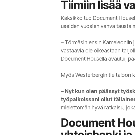
Tiimiin lisää
Kaksikko tuo Document Housell
useiden vuosien vahva tausta my
– Törmäsin ensin Kameleoniin ja
vastaavia ole oikeastaan tarjol
Document Housella avautui, pää
Myös Westerbergin tie taloon 
–
Nyt kun olen päässyt työs
työpaikoissani ollut tällain
mielettömän hyvä ratkaisu, jo
Document Hous
yhteishenki j