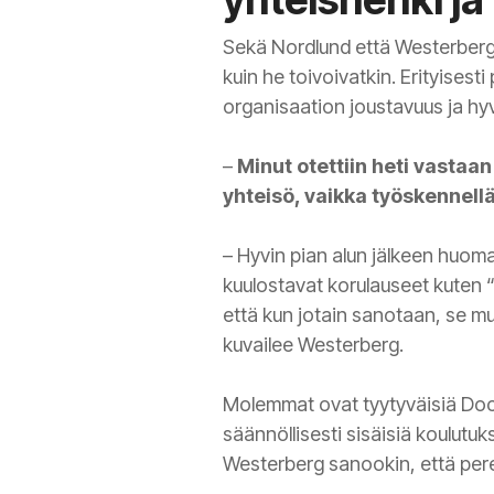
Sekä Nordlund että Westerberg o
kuin he toivoivatkin. Erityises
organisaation joustavuus ja hyvä
–
Minut otettiin heti vastaan 
yhteisö, vaikka työskennell
– Hyvin pian alun jälkeen huoma
kuulostavat korulauseet kuten 
että kun jotain sanotaan, se muu
kuvailee Westerberg.
Molemmat ovat tyytyväisiä Doc
säännöllisesti sisäisiä koulutuk
Westerberg sanookin, että pereh