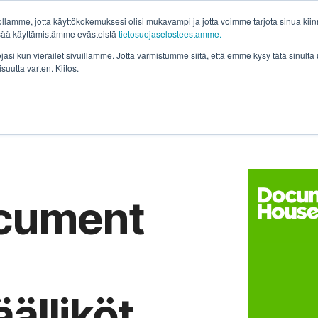
lamme, jotta käyttökokemuksesi olisi mukavampi ja jotta voimme tarjota sinua kiinno
isää käyttämistämme evästeistä
tietosuojaselosteestamme.
isut
Tuotteet
Hinnasto
Asiakkaamme
Blogit
ojasi kun vierailet sivuillamme. Jotta varmistumme siitä, että emme kysy tätä sinul
isuutta varten. Kiitos.
ocument
älliköt