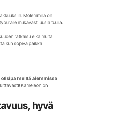
akkuuksiin. Molemmilla on
öuralle mukavasti uusia tuulia.
isuuden ratkaisu eikä muita
utta kun sopiva paikka
 olisipa meillä aiemmissa
rkittävästi! Kameleon on
avuus, hyvä