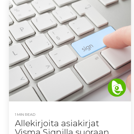
1 MIN READ
Allekirjoita asiakirjat
Visma Signilla suoraan