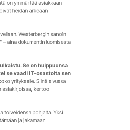
ntä on ymmärtää asiakkaan
 voivat heidän arkeaan
lvellaan. Westerbergin sanoin
la” – aina dokumentin luomisesta
julkaistu. Se on huippuunsa
tei se vaadi IT-osastolta sen
o yritykselle. Siinä sivussa
 asiakirjoissa, kertoo
 toiveidensa pohjalta. Yksi
vittämään ja jakamaan