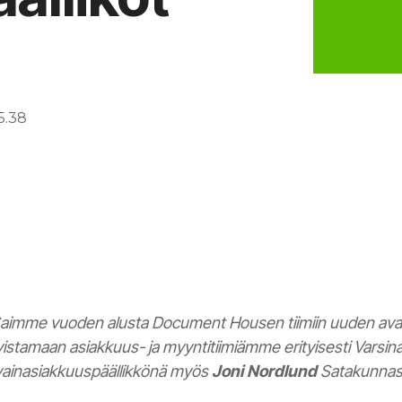
5.38
! Saimme vuoden alusta Document Housen tiimiin uuden ava
ahvistamaan asiakkuus- ja myyntitiimiämme erityisesti Varsi
 avainasiakkuuspäällikkönä myös
Joni Nordlund
Satakunnas