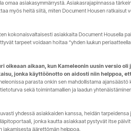
la omaa asiakasymmärrystä. Asiakasrajapinnassa tärkei
lluttaa myös heitä siitä, miten Document Housen ratkaisut
ten kokonaisvaltaisesti asiakkaita Document Housella pa
iittyvät tarpeet voidaan hoitaa “yhden luukun periaatteel
ri oikeaan aikaan, kun Kameleonin uusin versio oli 
kaisu, jonka käyttöönotto on aidosti niin helppoa, et
leonissa parasta onkin sen mahdollistama ajansäästö kok
tietoturva sekä toimintamallien ja laadun yhtenäistäminen
uvasti yhdessä asiakkaiden kanssa, heidän tarpeidensa ja
lläpitoportaali, jonka kautta asiakkaat pystyvät itse päi
don jakamisesta äärettömän helppoa.