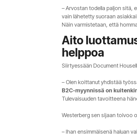
– Arvostan todella paljon sitä, 
vain lähetetty suoraan asiakkai
Näin varmistetaan, että homma l
Aito luottamu
helppoa
Siirtyessään Document Housell
– Olen koittanut yhdistää työs
B2C-myynnissä on kuitenkin
Tulevaisuuden tavoitteena hän
Westerberg sen sijaan toivoo o
– Ihan ensimmäisenä haluan va