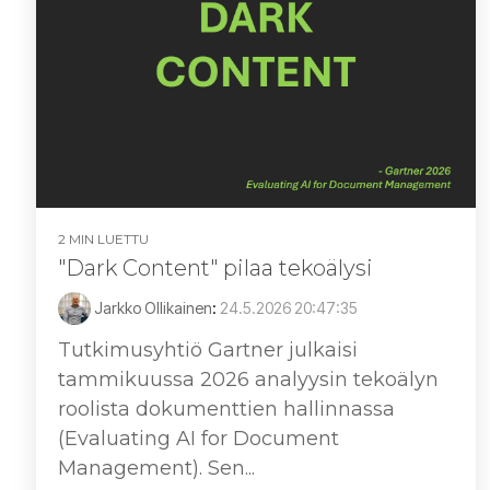
2 MIN LUETTU
"Dark Content" pilaa tekoälysi
Jarkko Ollikainen
:
24.5.2026 20:47:35
Tutkimusyhtiö Gartner julkaisi
tammikuussa 2026 analyysin tekoälyn
roolista dokumenttien hallinnassa
(Evaluating AI for Document
Management). Sen...