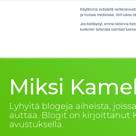
Skip
to
Käytämme evästeitä verkkosivustol
the
ja muissa medioissa. Voit lukea l
main
Ratkaisu
Jos kieltäydyt, emme tallenna tiet
content.
kuitenkin tallentaa valintasi tuleva
Miksi Kame
Lyhyitä blogeja aiheista, joi
auttaa. Blogit on kirjoittanu
avustuksella.