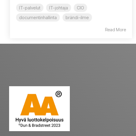
IT-palvelut
IT-johtaja
CIO
documentinhallinta
brändi-ilme
Read More