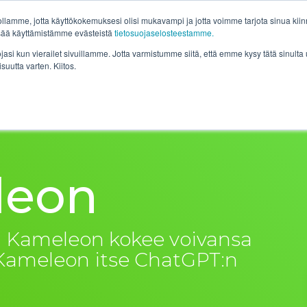
lamme, jotta käyttökokemuksesi olisi mukavampi ja jotta voimme tarjota sinua kiinno
isää käyttämistämme evästeistä
tietosuojaselosteestamme.
t
Tuotteet
Hinnasto
Asiakkaamme
Blogit
Yr
ojasi kun vierailet sivuillamme. Jotta varmistumme siitä, että emme kysy tätä sinul
isuutta varten. Kiitos.
leon
ssa Kameleon kokee voivansa
t Kameleon itse ChatGPT:n