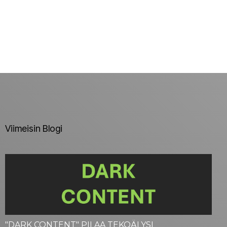
Viimeisin Blogi
"DARK CONTENT" PILAA TEKOÄLYSI