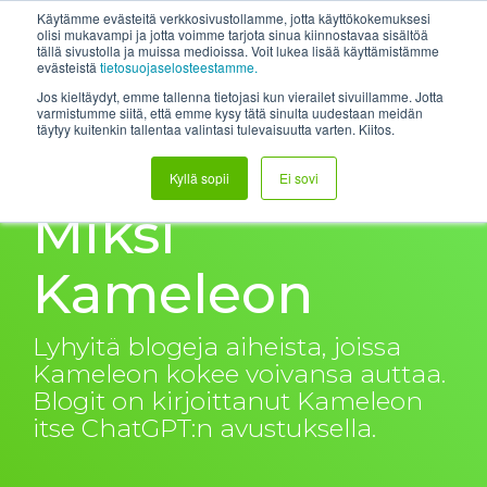
Skip
System status
Help Center
Login
Etätuki
Käytämme evästeitä verkkosivustollamme, jotta käyttökokemuksesi
to
olisi mukavampi ja jotta voimme tarjota sinua kiinnostavaa sisältöä
tällä sivustolla ja muissa medioissa. Voit lukea lisää käyttämistämme
the
Tog
evästeistä
tietosuojaselosteestamme.
main
Me
content.
Jos kieltäydyt, emme tallenna tietojasi kun vierailet sivuillamme. Jotta
varmistumme siitä, että emme kysy tätä sinulta uudestaan meidän
täytyy kuitenkin tallentaa valintasi tulevaisuutta varten. Kiitos.
Kyllä sopii
Ei sovi
Miksi
Kameleon
Lyhyitä blogeja aiheista, joissa
Kameleon kokee voivansa auttaa.
Blogit on kirjoittanut Kameleon
itse ChatGPT:n avustuksella.